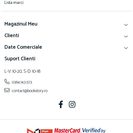
Lista marci
Vouchere Cadou
Magazinul Meu
Clienti
Date Comerciale
Suport Clienti
L-V: 10-20, S-D: 10-18
0364.143.573
contact@bookstory.ro