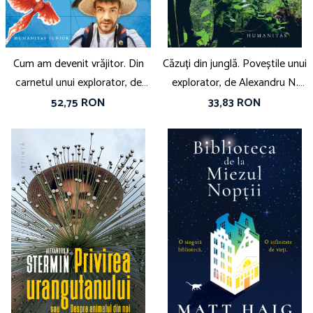
Cum am devenit vrăjitor. Din
Căzuți din junglă. Poveștile unui
carnetul unui explorator, de
explorator, de Alexandru N.
Alexandru N. Stermin
Stermin
52,75 RON
33,83 RON