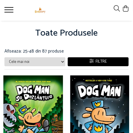
Produse
Toate Produsele
Accesorii
Carte copii - recomandări ALINAre cu
poveste
Afiseaza:
25-
48
din
87
produse
Carte adulți
FILTRE
Carte copii - raftul BookTruck
Ham-Ham
Miau-Miau
Pentru ea
Pentru el
Pettson și Findus
Poezie
Vederi