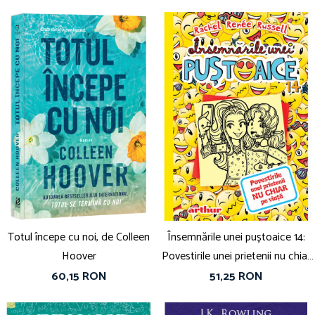
Totul începe cu noi, de Colleen
Însemnările unei puștoaice 14:
Hoover
Povestirile unei prietenii nu chiar
pe viață, de Rachel Renée Russell
60,15 RON
51,25 RON