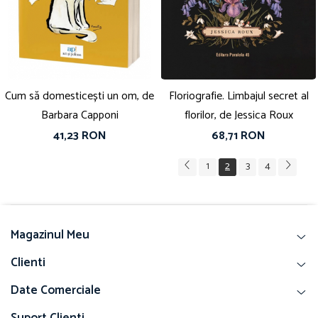
Cum să domesticești un om, de
Floriografie. Limbajul secret al
Barbara Capponi
florilor, de Jessica Roux
41,23 RON
68,71 RON
1
2
3
4
Magazinul Meu
Clienti
Date Comerciale