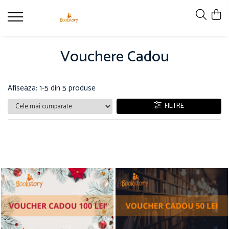
Produse
Vouchere Cadou
Accesorii
Carte copii - recomandări ALINAre cu
poveste
Afiseaza:
1-
5
din
5
produse
Carte adulți
FILTRE
Carte copii - raftul BookTruck
Ham-Ham
Miau-Miau
Pentru ea
Pentru el
Pettson și Findus
Poezie
Vederi