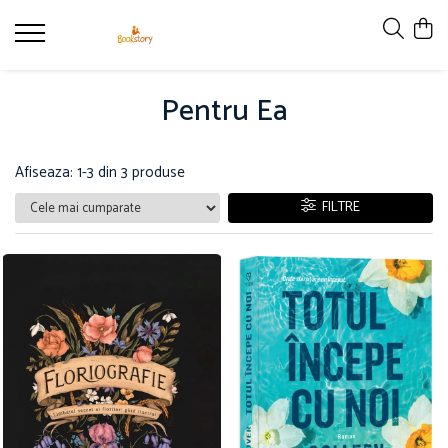
Produse
Pentru Ea
Accesorii
Carte copii - recomandări ALINAre cu
poveste
Afiseaza:
1-
3
din
3
produse
Carte adulți
FILTRE
Carte copii - raftul BookTruck
Ham-Ham
Miau-Miau
Pentru ea
Pentru el
Pettson și Findus
Poezie
Vederi