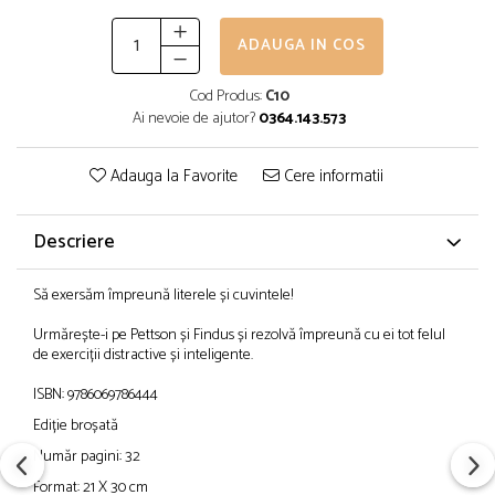
ADAUGA IN COS
Cod Produs:
C10
Ai nevoie de ajutor?
0364.143.573
Adauga la Favorite
Cere informatii
Descriere
Să exersăm împreună literele și cuvintele!
Urmărește-i pe Pettson și Findus și rezolvă împreună cu ei tot felul
de exerciții distractive și inteligente.
ISBN: 9786069786444
Ediție broșată
Număr pagini: 32
Format: 21 X 30 cm