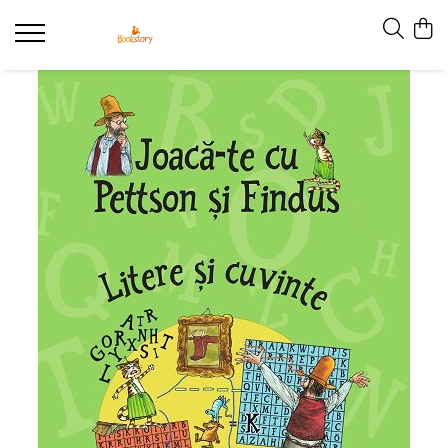
Produse
Accesorii
Carte copii - recomandări ALINAre cu
poveste
Carte adulți
Carte copii - raftul BookTruck
Ham-Ham
Miau-Miau
Pentru ea
Pentru el
Pettson și Findus
Poezie
Vederi