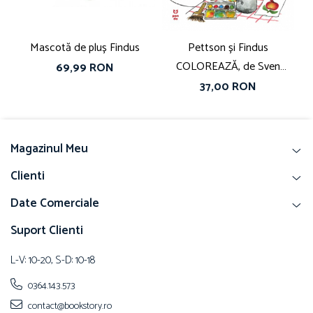
Mascotă de pluș Findus
Pettson și Findus
Jo
COLOREAZĂ, de Sven
69,99 RON
Nordqvist
37,00 RON
Magazinul Meu
Clienti
Date Comerciale
Suport Clienti
L-V: 10-20, S-D: 10-18
0364.143.573
contact@bookstory.ro