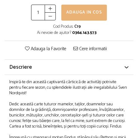
ADAUGA IN COS
Cod Produs:
C19
Ai nevoie de ajutor?
0364.143.573
Adauga la Favorite
Cere informatii
Descriere
Inspiră-te din această captivantă cărticică de activități potrivite
pentru fiecare sezon, cu splendidele ilustrații ale inegalabilului Sven
Nordqvist!
Dedic această carte tuturor mamelor, taților, doamnelor sau
domnilor de la grădiniță, domnișoarelor profesoare, învățătoarelor,
bunicilor, mătușilor, unchilor, cercetașilor-șefi și tuturor celor care
cunosc fetițe sau băieței care, la fel ca mine, sunt extrem de curioși.
Cartea a fost scrisă, bineînțeles, și pentru toți copiii curioși. Findus
Împreună cu ștrengarul motan Findus, stăpânul său Pettson și micii