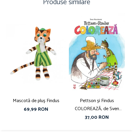
Produse similare
Mascotă de pluș Findus
Pettson și Findus
Jo
COLOREAZĂ, de Sven
69,99 RON
Nordqvist
37,00 RON