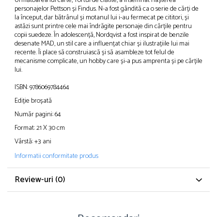
Următoarea lui carte, Tortul de clătite, a însemnat nașterea
personajelor Pettson și Findus. N-a fost gândită ca o serie de cărți de
la început, dar bătrânul și motanul lui i-au fermecat pe cititori, și
astăzi sunt printre cele mai îndrăgite personaje din cărțile pentru
copii suedeze. În adolescență, Nordqvist a fost inspirat de benzile
desenate MAD, un stil care a influențat chiar și ilustrațiile lui mai
recente. Îi place să construiască și să asambleze tot felul de
mecanisme complicate, un hobby care și-a pus amprenta și pe cărțile
lui.
ISBN: 9786069784464
Ediție broșată
Număr pagini: 64
Format: 21 X 30 cm
Vârstă: +3 ani
Informatii conformitate produs
Review-uri
(0)