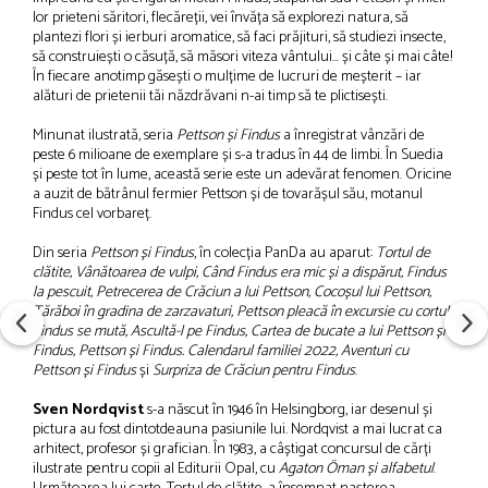
lor prieteni săritori, flecăreții, vei învăța să explorezi natura, să
plantezi flori și ierburi aromatice, să faci prăjituri, să studiezi insecte,
să construiești o căsuță, să măsori viteza vântului… și câte și mai câte!
În fiecare anotimp găsești o mulțime de lucruri de meșterit – iar
alături de prietenii tăi năzdrăvani n-ai timp să te plictisești.
Minunat ilustrată, seria
Pettson și Findus
a înregistrat vânzări de
peste 6 milioane de exemplare și s-a tradus în 44 de limbi. În Suedia
și peste tot în lume, această serie este un adevărat fenomen. Oricine
a auzit de bătrânul fermier Pettson și de tovarășul său, motanul
Findus cel vorbareț.
Din seria
Pettson și Findus
, în colecția PanDa au aparut:
Tortul de
clătite, Vânătoarea de vulpi, Când Findus era mic și a dispărut, Findus
la pescuit, Petrecerea de Crăciun a lui Pettson, Cocoșul lui Pettson,
Tărăboi în gradina de zarzavaturi, Pettson pleacă în excursie cu cortul,
Findus se mută, Ascultă-l pe Findus, Cartea de bucate a lui Pettson și
Findus, Pettson și Findus. Calendarul familiei 2022, Aventuri cu
Pettson și Findus
și
Surpriza de Crăciun pentru Findus
.
Sven Nordqvist
s-a născut în 1946 în Helsingborg, iar desenul și
pictura au fost dintotdeauna pasiunile lui. Nordqvist a mai lucrat ca
arhitect, profesor și grafician. În 1983, a câștigat concursul de cărți
ilustrate pentru copii al Editurii Opal, cu
Agaton Öman și alfabetul
.