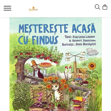
Produse
Accesorii
Carte copii - recomandări ALINAre cu
poveste
Carte adulți
Carte copii - raftul BookTruck
Ham-Ham
Miau-Miau
Pentru ea
Pentru el
Pettson și Findus
Poezie
Vederi