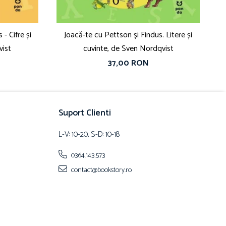
- Cifre și
Joacă-te cu Pettson și Findus. Litere și
vist
cuvinte, de Sven Nordqvist
37,00 RON
Suport Clienti
L-V: 10-20, S-D: 10-18
0364.143.573
contact@bookstory.ro