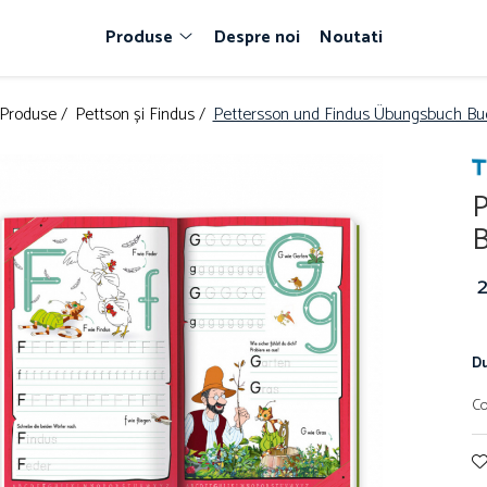
Produse
Despre noi
Noutati
Produse /
Pettson și Findus /
Pettersson und Findus Übungsbuch Bu
P
B
Du
Co