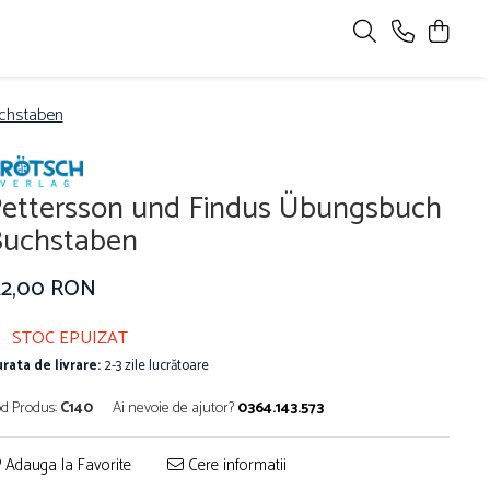
chstaben
ettersson und Findus Übungsbuch
uchstaben
22,00 RON
STOC EPUIZAT
rata de livrare:
2-3 zile lucrătoare
d Produs:
C140
Ai nevoie de ajutor?
0364.143.573
Adauga la Favorite
Cere informatii