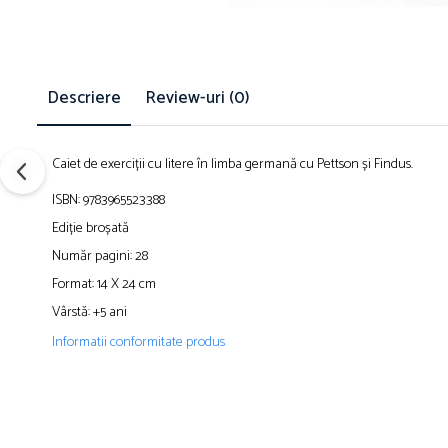
Descriere
Review-uri
(0)
Caiet de exerciții cu litere în limba germană cu Pettson și Findus.
ISBN: 9783965523388
Ediție broșată
Număr pagini: 28
Format: 14 X 24 cm
Vârstă: +5 ani
Informatii conformitate produs