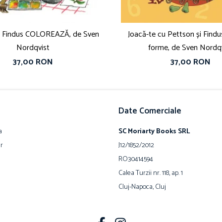
i Findus COLOREAZĂ, de Sven
Joacă-te cu Pettson și Findus 
Nordqvist
forme, de Sven Nordq
37,00 RON
37,00 RON
Date Comerciale
a
SC Moriarty Books SRL
ur
J12/1852/2012
RO30414594
Calea Turzii nr. 118, ap. 1
Cluj-Napoca, Cluj