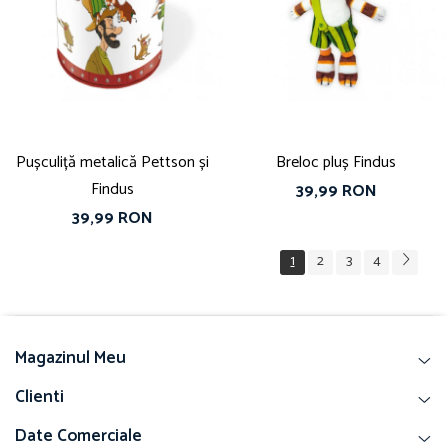
Pușculiță metalică Pettson și
Breloc pluș Findus
Findus
39,99 RON
39,99 RON
1
2
3
4
Magazinul Meu
Clienti
Date Comerciale