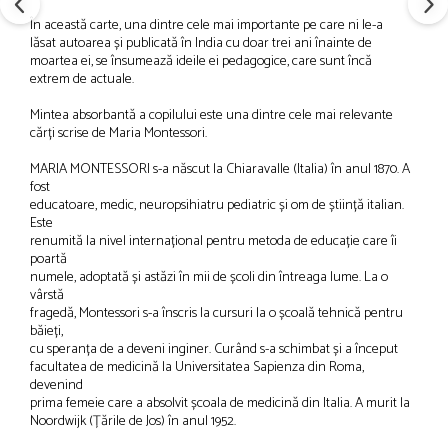
În această carte, una dintre cele mai importante pe care ni le-a
lăsat autoarea și publicată în India cu doar trei ani înainte de
moartea ei, se însumează ideile ei pedagogice, care sunt încă
extrem de actuale.
Mintea absorbantă a copilului este una dintre cele mai relevante
cărți scrise de Maria Montessori.
MARIA MONTESSORI s-a născut la Chiaravalle (Italia) în anul 1870. A
fost
educatoare, medic, neuropsihiatru pediatric și om de știință italian.
Este
renumită la nivel internațional pentru metoda de educație care îi
poartă
numele, adoptată și astăzi în mii de școli din întreaga lume. La o
vârstă
fragedă, Montessori s-a înscris la cursuri la o școală tehnică pentru
băieți,
cu speranța de a deveni inginer. Curând s-a schimbat și a început
facultatea de medicină la Universitatea Sapienza din Roma,
devenind
prima femeie care a absolvit școala de medicină din Italia. A murit la
Noordwijk (Țările de Jos) în anul 1952.