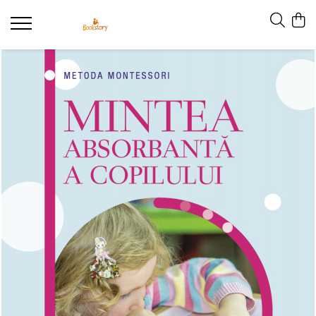
Produse
Accesorii
Carte copii - recomandări ALINAre cu
poveste
Carte adulți
Carte copii - raftul BookTruck
Ham-Ham
Miau-Miau
Pentru ea
Pentru el
Pettson și Findus
Poezie
Vederi