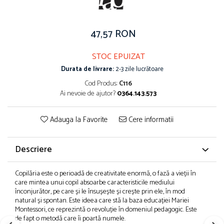
47,57 RON
STOC EPUIZAT
Durata de livrare:
2-3 zile lucrătoare
Cod Produs:
C116
Ai nevoie de ajutor?
0364.143.573
Adauga la Favorite
Cere informatii
Descriere
Copilăria este o perioadă de creativitate enormă, o fază a vieții în
care mintea unui copil absoarbe caracteristicile mediului
înconjurător, pe care și le însușește și crește prin ele, în mod
natural și spontan. Este ideea care stă la baza educației Mariei
Montessori, ce reprezintă o revoluție în domeniul pedagogic. Este
de fapt o metodă care îi poartă numele.