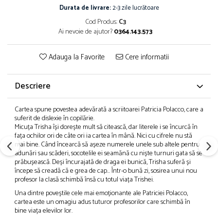
Durata de livrare:
2-3 zile lucrătoare
Cod Produs:
C3
Ai nevoie de ajutor?
0364.143.573
Adauga la Favorite
Cere informatii
Descriere
Cartea spune povestea adevărată a scriitoarei Patricia Polacco, care a
suferit de dislexie în copilărie.
Micuța Trisha își dorește mult să citească, dar literele i se încurcă în
fața ochilor ori de câte ori ia cartea în mână. Nici cu cifrele nu stă
mai bine. Când încearcă să așeze numerele unele sub altele pentru
adunări sau scăderi, socotelile ei seamănă cu niște turnuri gata să se
prăbușească. Deși încurajată de draga ei bunică, Trisha suferă și
începe să creadă că e grea de cap… Într-o bună zi, sosirea unui nou
profesor la clasă schimbă însă cu totul viața Trishei.
Una dintre poveștile cele mai emoționante ale Patriciei Polacco,
cartea este un omagiu adus tuturor profesorilor care schimbă în
bine viața elevilor lor.