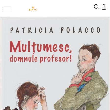
Produse
Accesorii
Carte copii - recomandări ALINAre cu
poveste
Carte adulți
Carte copii - raftul BookTruck
Ham-Ham
Miau-Miau
Pentru ea
Pentru el
Pettson și Findus
Poezie
Vederi