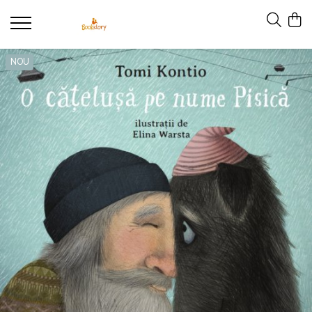
Produse
NOU
Accesorii
Carte copii - recomandări ALINAre cu
poveste
Carte adulți
Carte copii - raftul BookTruck
Ham-Ham
Miau-Miau
Pentru ea
Pentru el
Pettson și Findus
Poezie
Vederi