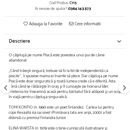
Cod Produs:
C115
Ai nevoie de ajutor?
0364.143.573
Adauga la Favorite
Cere informatii
Descriere
O căţeluşă pe nume Pisică este povestea unui pui de câine
abandonat.
„Când trăieşti singură, trebuie să fii la fel de independentă ca
pisicile“, îi spusese mama ei înainte să plece. Dar căţeluşa pe nume
Pisică este doar singu­ratică şi toată lumea crede că e diferită. Asta
până când se rătăceşte în oraş şi îl cunoaşte pe hoinarul Jder.
Prietenia lor înseamnă acasă pen­tru bărbatul fără adăpost şi un scop
în viaţă pentru căţeluşa singuratică.
TOMI KONTIO (n. 1966) este un poet finlandez. Cartea lui pentru
copii Keväällä isä sai siivet (Primăvara tata are aripi, 2000) a fost
distinsă cu premiul Finlandia Junior.
ELINA WARSTA (n. 1979) este o bine-cunoscută ilustra­toare şi