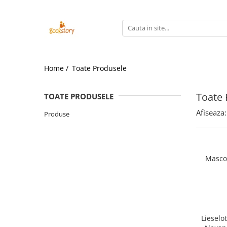
Produse
Accesorii
Home /
Toate Produsele
Carte copii - recomandări ALINAre
cu poveste
Toate 
Carte adulți
TOATE PRODUSELE
Carte copii - raftul BookTruck
Afiseaza:
Produse
Ham-Ham
Miau-Miau
Masco
Pentru ea
Pentru el
Pettson și Findus
Poezie
Lieselo
Vederi