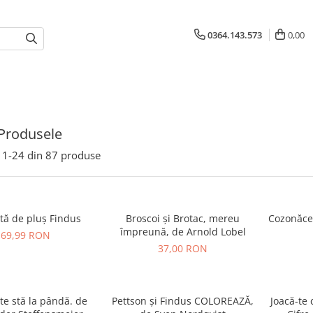
0364.143.573
0,00
Produsele
1-
24
din
87
produse
tă de pluș Findus
Broscoi și Brotac, mereu
Cozonăcei
împreună, de Arnold Lobel
69,99 RON
37,00 RON
tte stă la pândă. de
Pettson și Findus COLOREAZĂ,
Joacă-te 