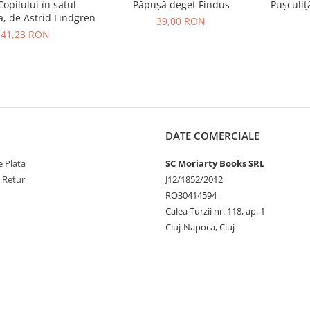
Copilului în satul
Păpușă deget Findus
Pușculiț
, de Astrid Lindgren
39,00 RON
41,23 RON
DATE COMERCIALE
 Plata
SC Moriarty Books SRL
e Retur
J12/1852/2012
RO30414594
Calea Turzii nr. 118, ap. 1
Cluj-Napoca, Cluj