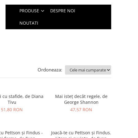
PRODUSE
DESPRE NOI
NOUTATI
Ordoneaza:
 cu stafide, de Diana
Mai isteț decât regele, de
Tivu
George Shannon
51,80 RON
47,57 RON
cu Pettson și Findus -
Joacă-te cu Pettson și Findus.