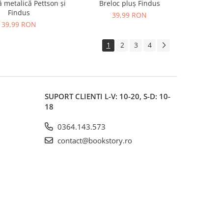
ă metalică Pettson și
Breloc pluș Findus
Findus
39,99 RON
39,99 RON
1
2
3
4
SUPORT CLIENTI
L-V: 10-20, S-D: 10-
18
0364.143.573
contact@bookstory.ro