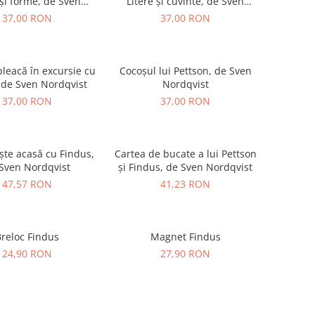
 și forme, de Sven
Litere și cuvinte, de Sven
Nordqvist
Nordqvist
37,00 RON
37,00 RON
pleacă în excursie cu
Cocoșul lui Pettson, de Sven
cortul, de Sven Nordqvist
Nordqvist
37,00 RON
37,00 RON
te acasă cu Findus,
Cartea de bucate a lui Pettson
Sven Nordqvist
și Findus, de Sven Nordqvist
47,57 RON
41,23 RON
reloc Findus
Magnet Findus
24,90 RON
27,90 RON