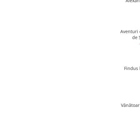
Alexan
Vouchere Cadou
Aventuri 
de 
Findus 
Vânătoar