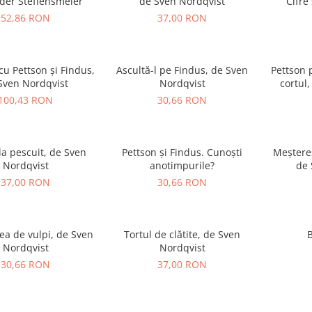
der Steffensmeier
de Sven Nordqvist
Cifre
52,86 RON
37,00 RON
cu Pettson și Findus,
Ascultă-l pe Findus, de Sven
Pettson 
Sven Nordqvist
Nordqvist
100,43 RON
30,66 RON
la pescuit, de Sven
Pettson și Findus. Cunoști
Meștereș
Nordqvist
anotimpurile?
de 
37,00 RON
30,66 RON
ea de vulpi, de Sven
Tortul de clătite, de Sven
B
Nordqvist
Nordqvist
30,66 RON
37,00 RON