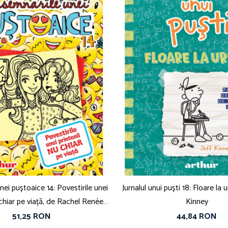
nei puștoaice 14: Povestirile unei
Jurnalul unui puști 18: Floare la 
 chiar pe viață, de Rachel Renée
Kinney
Russell
51,25 RON
44,84 RON