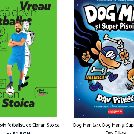
vin fotbalist, de Ciprian Stoica
Dog Man (#4). Dog Man și Super
Dav Pilkey
51,80 RON