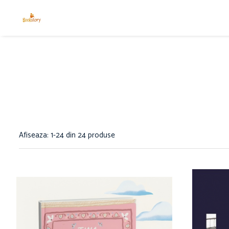
Produse
Accesorii
Carte copii - recomandări ALINAre cu
poveste
Carte adulți
Carte copii - raftul BookTruck
Ham-Ham
Afiseaza:
1-
24
din
24
produse
Miau-Miau
Pentru ea
Pentru el
Pettson și Findus
Poezie
Vederi