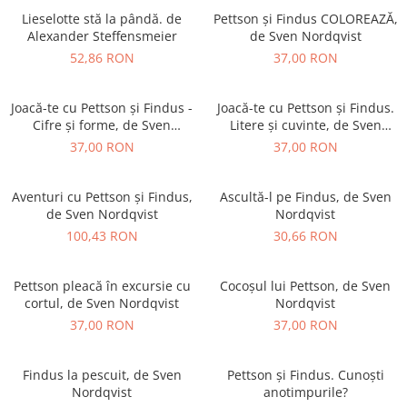
Vouchere Cadou
Lieselotte stă la pândă. de
Pettson și Findus COLOREAZĂ,
Alexander Steffensmeier
de Sven Nordqvist
52,86 RON
37,00 RON
Joacă-te cu Pettson și Findus -
Joacă-te cu Pettson și Findus.
Cifre și forme, de Sven
Litere și cuvinte, de Sven
Nordqvist
Nordqvist
37,00 RON
37,00 RON
Aventuri cu Pettson și Findus,
Ascultă-l pe Findus, de Sven
de Sven Nordqvist
Nordqvist
100,43 RON
30,66 RON
Pettson pleacă în excursie cu
Cocoșul lui Pettson, de Sven
cortul, de Sven Nordqvist
Nordqvist
37,00 RON
37,00 RON
Findus la pescuit, de Sven
Pettson și Findus. Cunoști
Nordqvist
anotimpurile?