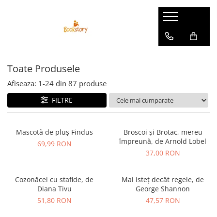
Produse
Accesorii
Toate Produsele
Carte copii - recomandări ALINAre
cu poveste
Afiseaza:
1-
24
din
87
produse
Carte adulți
FILTRE
Carte copii - raftul BookTruck
Ham-Ham
Mascotă de pluș Findus
Broscoi și Brotac, mereu
Miau-Miau
împreună, de Arnold Lobel
69,99 RON
Pentru ea
37,00 RON
Pentru el
Cozonăcei cu stafide, de
Mai isteț decât regele, de
Pettson și Findus
Diana Tivu
George Shannon
Poezie
51,80 RON
47,57 RON
Vederi