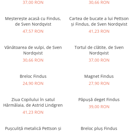
37,00 RON
30,66 RON
Meșterește acasă cu Findus,
Cartea de bucate a lui Pettson
de Sven Nordqvist
și Findus, de Sven Nordqvist
47,57 RON
41,23 RON
Vânătoarea de vulpi, de Sven
Tortul de clătite, de Sven
Nordqvist
Nordqvist
30,66 RON
37,00 RON
Breloc Findus
Magnet Findus
24,90 RON
27,90 RON
Ziua Copilului în satul
Păpușă deget Findus
Hărmălaia, de Astrid Lindgren
39,00 RON
41,23 RON
Pușculiță metalică Pettson și
Breloc pluș Findus