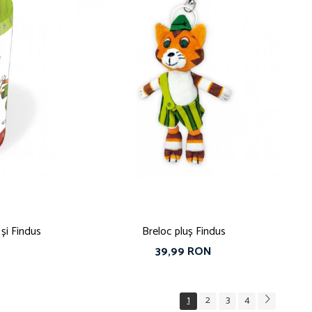
și Findus
Breloc pluș Findus
39,99 RON
1
2
3
4