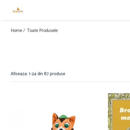
Produse
Home /
Toate Produsele
Accesorii
Carte copii - recomandări ALINAre cu
poveste
Carte adulți
Carte copii - raftul BookTruck
Ham-Ham
Afiseaza:
1-
24
din
87
produse
Miau-Miau
Pentru ea
Pentru el
Pettson și Findus
Poezie
Vederi