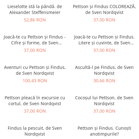
Vouchere Cadou
Lieselotte stă la pândă. de
Pettson și Findus COLOREAZĂ,
Alexander Steffensmeier
de Sven Nordqvist
52,86 RON
37,00 RON
Joacă-te cu Pettson și Findus -
Joacă-te cu Pettson și Findus.
Cifre și forme, de Sven
Litere și cuvinte, de Sven
Nordqvist
Nordqvist
37,00 RON
37,00 RON
Aventuri cu Pettson și Findus,
Ascultă-l pe Findus, de Sven
de Sven Nordqvist
Nordqvist
100,43 RON
30,66 RON
Pettson pleacă în excursie cu
Cocoșul lui Pettson, de Sven
cortul, de Sven Nordqvist
Nordqvist
37,00 RON
37,00 RON
Findus la pescuit, de Sven
Pettson și Findus. Cunoști
Nordqvist
anotimpurile?