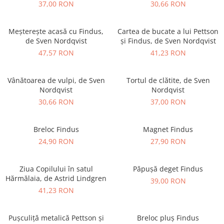
37,00 RON
30,66 RON
Meșterește acasă cu Findus,
Cartea de bucate a lui Pettson
de Sven Nordqvist
și Findus, de Sven Nordqvist
47,57 RON
41,23 RON
Vânătoarea de vulpi, de Sven
Tortul de clătite, de Sven
Nordqvist
Nordqvist
30,66 RON
37,00 RON
Breloc Findus
Magnet Findus
24,90 RON
27,90 RON
Ziua Copilului în satul
Păpușă deget Findus
Hărmălaia, de Astrid Lindgren
39,00 RON
41,23 RON
Pușculiță metalică Pettson și
Breloc pluș Findus