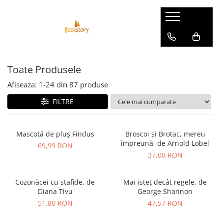
Produse
Accesorii
Toate Produsele
Carte copii - recomandări ALINAre
cu poveste
Afiseaza:
1-
24
din
87
produse
Carte adulți
FILTRE
Carte copii - raftul BookTruck
Ham-Ham
Mascotă de pluș Findus
Broscoi și Brotac, mereu
Miau-Miau
împreună, de Arnold Lobel
69,99 RON
Pentru ea
37,00 RON
Pentru el
Cozonăcei cu stafide, de
Mai isteț decât regele, de
Pettson și Findus
Diana Tivu
George Shannon
Poezie
51,80 RON
47,57 RON
Vederi