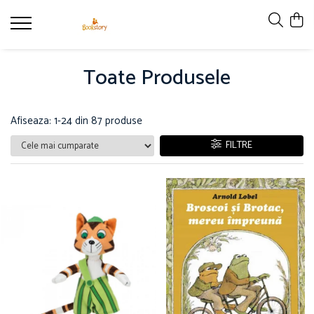
Produse
Toate Produsele
Accesorii
Carte copii - recomandări ALINAre cu
poveste
Afiseaza:
1-
24
din
87
produse
Carte adulți
FILTRE
Carte copii - raftul BookTruck
Ham-Ham
Miau-Miau
Pentru ea
Pentru el
Pettson și Findus
Poezie
Vederi