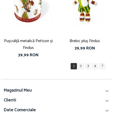
Pușculiță metalică Pettson și
Breloc pluș Findus
Findus
39,99 RON
39,99 RON
1
2
3
4
Magazinul Meu
Clienti
Date Comerciale