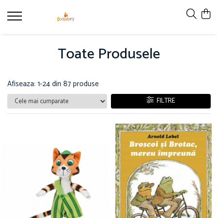
Produse
Toate Produsele
Accesorii
Carte copii - recomandări ALINAre cu
poveste
Afiseaza:
1-
24
din
87
produse
Carte adulți
FILTRE
Carte copii - raftul BookTruck
Ham-Ham
Miau-Miau
Pentru ea
Pentru el
Pettson și Findus
Poezie
Vederi