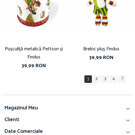
Pușculiță metalică Pettson și
Breloc pluș Findus
Findus
39,99 RON
39,99 RON
1
2
3
4
Magazinul Meu
Clienti
Date Comerciale